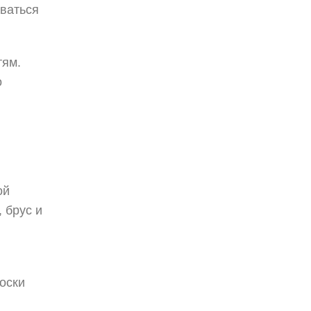
аваться
тям.
о
ой
 брус и
оски