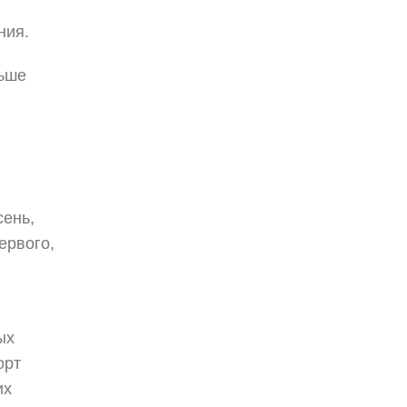
ния.
льше
сень,
первого,
ых
орт
их