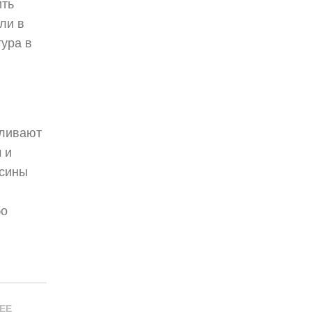
ить
ли в
ура в
вливают
 и
есины
бо
ЕЕ