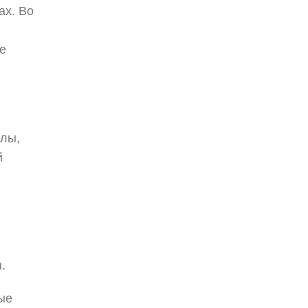
ах. Во
е
олы,
й
.
ые