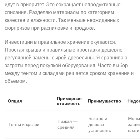
идут в приоритет. Это сокращает непродуктивные
списания. Разделяю материалы по категориям
качества и влажности. Так меньше неожиданных
сюрпризов при распиловке и продаже.
Инвестиции в правильное хранение окупаются.
Простая крыша и правильные проставки дешевле
регулярной замены сырой древесины. Я сравниваю
затраты перед покупкой оборудования. Часто выбор
между тентом и складами решается сроком хранения и
объемом.
Примерная
Опция
Преимущество
Недо
стоимость
Быстро и
Мень
Низкая —
Тенты и крыши
дешево
защит
средняя
установить
влаги