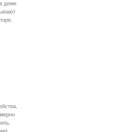
 в доме
зывают
лоре.
ейства,
имерно
ель.
ает