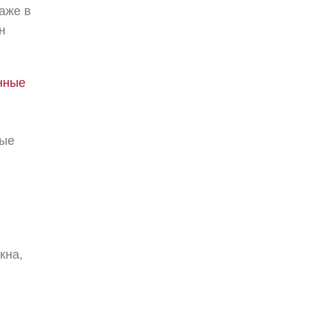
аже в
н
нные
ные
кна,