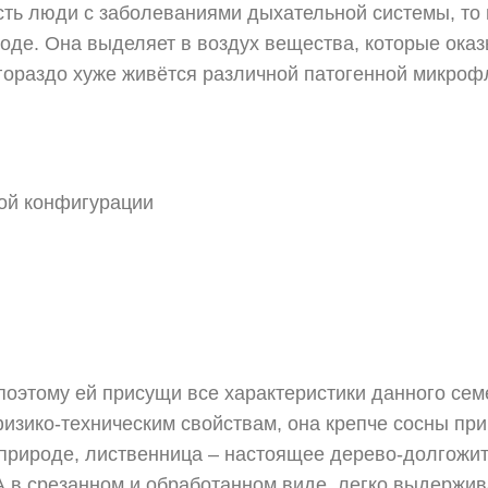
есть люди с заболеваниями дыхательной системы, то
роде. Она выделяет в воздух вещества, которые ока
гораздо хуже живётся различной патогенной микроф
бой конфигурации
поэтому ей присущи все характеристики данного сем
изико-техническим свойствам, она крепче сосны пр
 природе, лиственница – настоящее дерево-долгожит
 А в срезанном и обработанном виде, легко выдержив