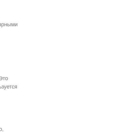
лярными
Это
ьзуется
о,