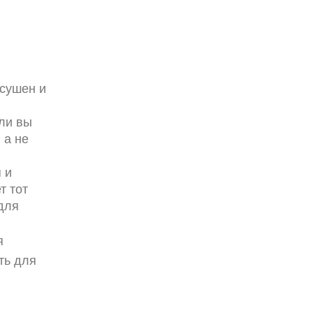
ысушен и
сли вы
 а не
 и
т тот
для
я
ть для